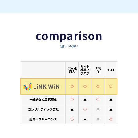
comparison
他社との違い
サイト
広告運
LP制
改善ノ
コスト
用力
作
ウハウ
◎
◎
◎
○
一般的な広告代理店
○
▲
○
▲
コンサルティング会社
▲
○
×
▲
副業・フリーランス
○
▲
×
◎